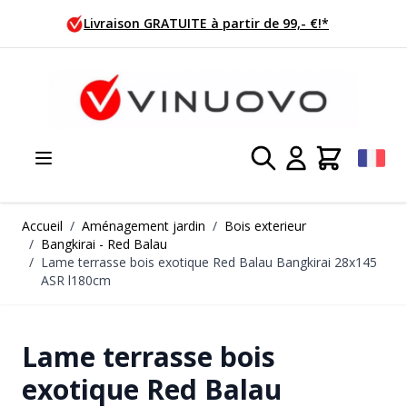
Allez au contenu
Commande ce jour, expédition demain!
Accueil
/
Aménagement jardin
/
Bois exterieur
/
Bangkirai - Red Balau
/
Lame terrasse bois exotique Red Balau Bangkirai 28x145
ASR l180cm
Lame terrasse bois
exotique Red Balau