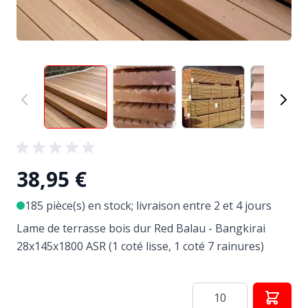
View larger image
View larger image
View larger image
View
38,95 €
185 pièce(s) en stock; livraison entre 2 et 4 jours
Lame de terrasse bois dur Red Balau - Bangkirai
28x145x1800 ASR (1 coté lisse, 1 coté 7 rainures)
Quantité