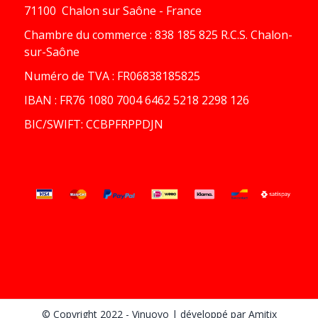
71100 Chalon sur Saône - France
Chambre du commerce : 838 185 825 R.C.S. Chalon-
sur-Saône
Numéro de TVA : FR06838185825
IBAN : FR76 1080 7004 6462 5218 2298 126
BIC/SWIFT: CCBPFRPPDJN
© Copyright 2022 - Vinuovo
| développé par
Amitix