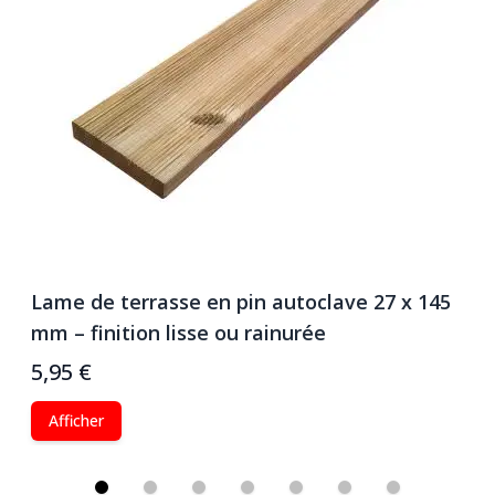
Lame de terrasse en pin autoclave 27 x 145
V
mm – finition lisse ou rainurée
R
5,95 €
0
Afficher