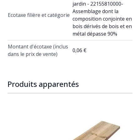
jardin - 22155810000-
Assemblage dont la
Ecotaxe filière et catégorie
composition conjointe en
bois dérivés de bois et en
métal dépasse 90%
Montant d'écotaxe (inclus
0,06 €
dans le prix de vente)
Produits apparentés
Navigating through the elements of the carousel is possib
Press to skip carousel
Press to go to carousel navigation