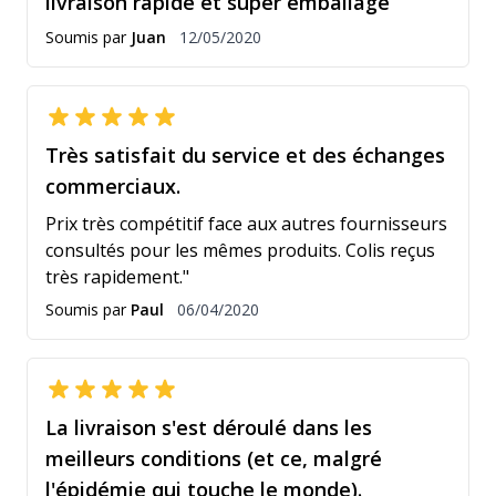
livraison rapide et super emballage
12 mai 2020
Soumis par
Juan
12/05/2020
Très satisfait du service et des échanges
commerciaux.
Prix très compétitif face aux autres fournisseurs
consultés pour les mêmes produits. Colis reçus
très rapidement."
6 avril 2020
Soumis par
Paul
06/04/2020
La livraison s'est déroulé dans les
meilleurs conditions (et ce, malgré
l'épidémie qui touche le monde).