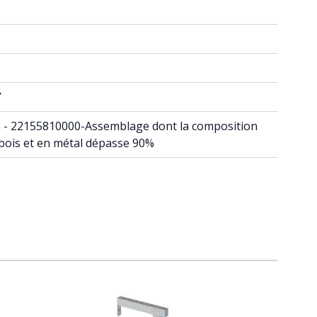
Y
din - 22155810000-Assemblage dont la composition
 bois et en métal dépasse 90%
raight to carousel navigation using the skip links.