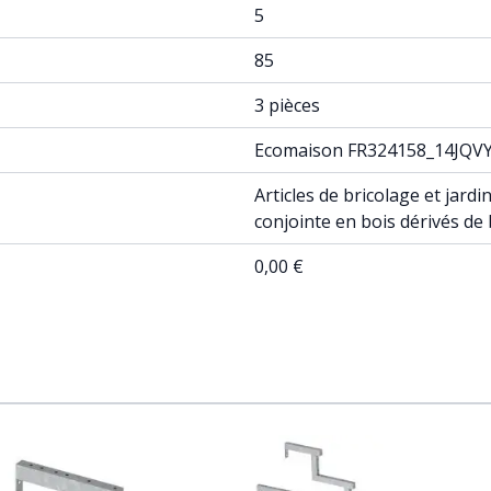
5
85
3 pièces
Ecomaison FR324158_14JQV
Articles de bricolage et jar
conjointe en bois dérivés de
0,00 €
ossible using the tab key. You can skip the carousel or go st