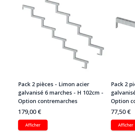
Pack 2 pièces - Limon acier
Pack 2 pi
m -
galvanisé 6 marches - H 102cm -
galvanis
Option contremarches
Option c
179,00 €
77,50 €
Afficher
Afficher