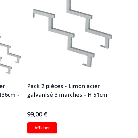
er
Pack 2 pièces - Limon acier
Pack 
136cm -
galvanisé 3 marches - H 51cm
galva
Optio
99,00 €
199,0
Afficher
Affi