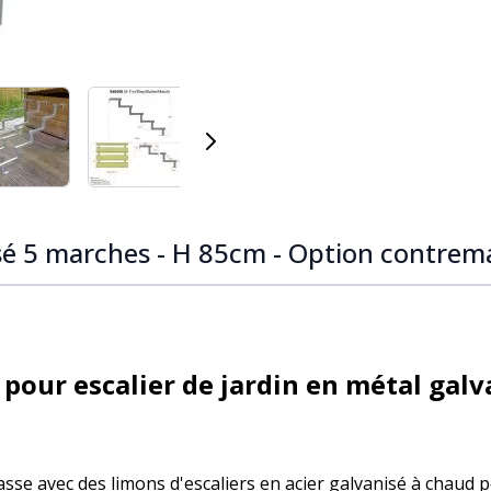
 image
View larger image
View larger image
View larger image
View larger i
isé 5 marches - H 85cm - Option contrem
 pour escalier de jardin en métal galv
asse avec des limons
d'escaliers en acier galvanisé à chaud