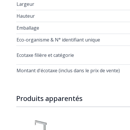
Largeur
Hauteur
Emballage
Eco-organisme & N° identifiant unique
Ecotaxe filière et catégorie
Montant d'écotaxe (inclus dans le prix de vente)
Produits apparentés
Navigating through the elements of the carousel is p
Press to skip carousel
Press to go to carousel navigation