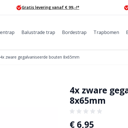
Gratis levering vanaf € 99,-!*
tentrap
Balustrade trap
Bordestrap
Trapbomen
4x zware gegalvaniseerde bouten 8x65mm
4x zware geg
8x65mm
€ 6,95