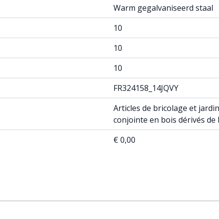
Warm gegalvaniseerd staal
10
10
10
FR324158_14JQVY
Articles de bricolage et jar
conjointe en bois dérivés de
€ 0,00
ossible using the tab key. You can skip the carousel or go st