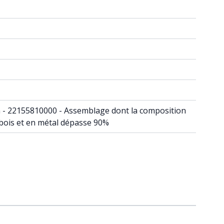
din - 22155810000 - Assemblage dont la composition
 bois et en métal dépasse 90%
raight to carousel navigation using the skip links.