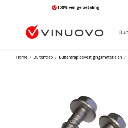
Ga naar de inhoud
100% veilige betaling
Bui
Home
/
Buitentrap
/
Buitentrap bevestigingsmaterialen
/