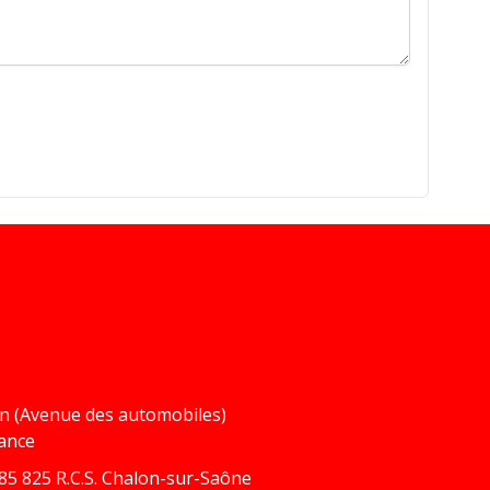
in (Avenue des automobiles)
rance
5 825 R.C.S. Chalon-sur-Saône