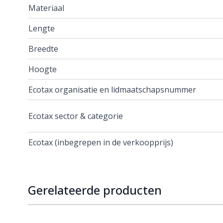
Materiaal
Lengte
Breedte
Hoogte
Ecotax organisatie en lidmaatschapsnummer
Ecotax sector & categorie
Ecotax (inbegrepen in de verkoopprijs)
Gerelateerde producten
Navigating through the elements of the carousel is p
Press to skip carousel