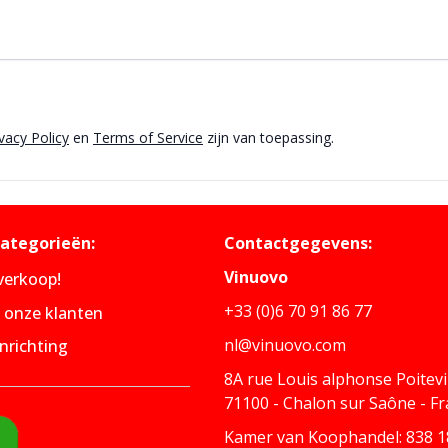
vacy Policy
en
Terms of Service
zijn van toepassing.
categorieën:
Contactgegevens:
Vinuovo
tverkoop!
+33 (0)6 70 91 86 77
n onze klanten
nl@vinuovo.com
nrichting
8A rue Louis alphonse Poitev
71100 - Chalon sur Saône - F
Kamer van Koophandel: 838 18