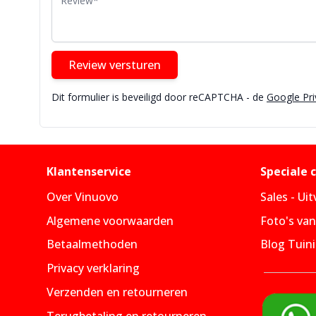
Review versturen
Dit formulier is beveiligd door reCAPTCHA - de
Google Pri
Klantenservice
Speciale 
Over Vinuovo
Sales - Ui
Algemene voorwaarden
Foto's va
Betaalmethoden
Blog Tuini
Privacy verklaring
Verzenden en retourneren
Terugbetaling en retourneren