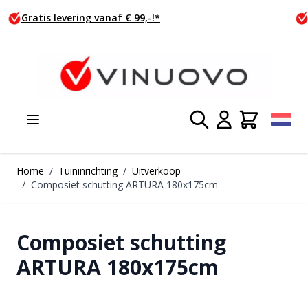
Ga naar de inhoud
Vandaag besteld, morgen verzonden!
Home
/
Tuininrichting
/
Uitverkoop
/
Composiet schutting ARTURA 180x175cm
Composiet schutting
ARTURA 180x175cm