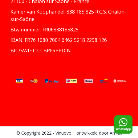
71100 - Chalon sur Saône - France
Kamer van Koophandel: 838 185 825 R.C.S. Chalon-
sur-Saône
Btw nummer: FR06838185825
IBAN: FR76 1080 7004 6462 5218 2298 126
BIC/SWIFT: CCBPFRPPDJN
© Copyright 2022 - Vinuovo
| ontwikkeld door
Amitix