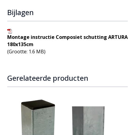
Bijlagen
Montage instructie Composiet schutting ARTURA
180x135cm
(Grootte: 1.6 MB)
Gerelateerde producten
Navigating through the elements of the carousel is possib
Press to skip carousel