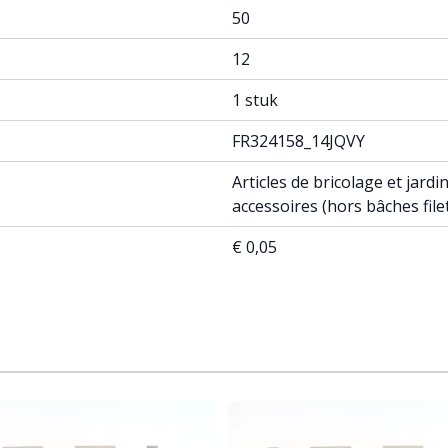
50
12
1 stuk
FR324158_14JQVY
Articles de bricolage et jard
accessoires (hors bâches fil
€ 0,05
ossible using the tab key. You can skip the carousel or go st