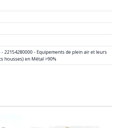
in - 22154280000 - Equipements de plein air et leurs
ets housses) en Métal >90%
raight to carousel navigation using the skip links.