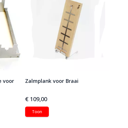
e voor
Zalmplank voor Braai
Braai
€ 109,00
€ 139
Toon
Too