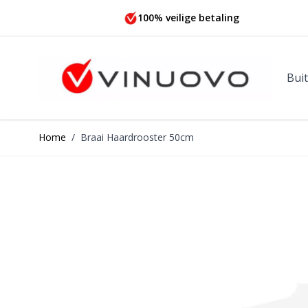
Ga naar de inhoud
100% veilige betaling
Bui
Home
/
Braai Haardrooster 50cm