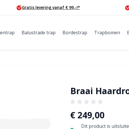
Gratis levering vanaf € 99,-!*
tentrap
Balustrade trap
Bordestrap
Trapbomen
Braai Haardr
€ 249,00
Dit product is uitslu