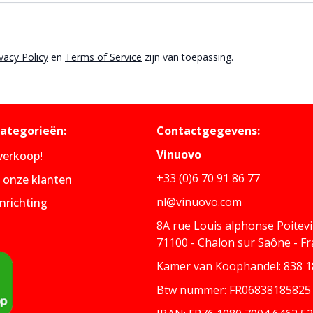
vacy Policy
en
Terms of Service
zijn van toepassing.
categorieën:
Contactgegevens:
Vinuovo
tverkoop!
+33 (0)6 70 91 86 77
n onze klanten
nl@vinuovo.com
nrichting
8A rue Louis alphonse Poitev
71100 - Chalon sur Saône - F
Kamer van Koophandel: 838 18
Btw nummer: FR06838185825