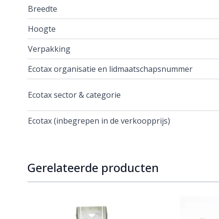
Breedte
Hoogte
Verpakking
Ecotax organisatie en lidmaatschapsnummer
Ecotax sector & categorie
Ecotax (inbegrepen in de verkoopprijs)
Gerelateerde producten
Navigating through the elements of the carousel is p
Press to skip carousel
Press to go to carousel navigation