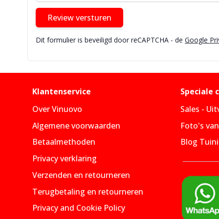
Review versturen
Dit formulier is beveiligd door reCAPTCHA - de
Google Pri
Klantenservice
Speciale 
Over Vinuovo
Sales - Ui
Algemene voorwaarden
Foto's va
Betaalmethoden
Blog Tuini
Privacy verklaring
Verzenden en retourneren
Terugbetaling en retourneren
Privacy and Cookie Policy