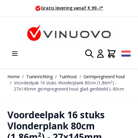
Ga naar de inhoud
Vandaag besteld, morgen verzonden!
Home
/
Tuininrichting
/
Tuinhout
/
Geïmpregneerd hout
/
Voordeelpak 16 stuks Vlonderplank 80cm (1,86m²) -
27x145mm geïmpregneerd hout glad-geribbeld L-80cm
Voordeelpak 16 stuks
Vlonderplank 80cm
(1,86m²) - 27x145mm