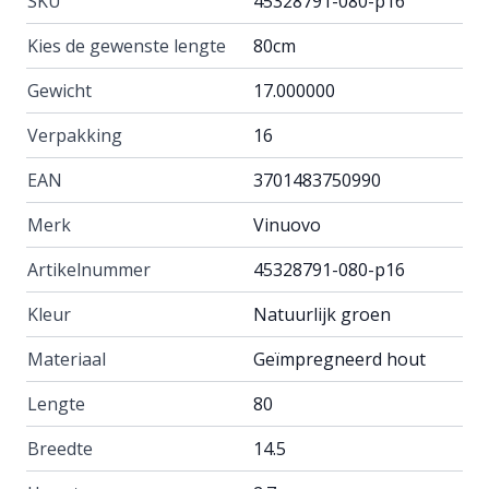
SKU
45328791-080-p16
Kies de gewenste lengte
80cm
Gewicht
17.000000
Verpakking
16
EAN
3701483750990
Merk
Vinuovo
Artikelnummer
45328791-080-p16
Kleur
Natuurlijk groen
Materiaal
Geïmpregneerd hout
Lengte
80
Breedte
14.5