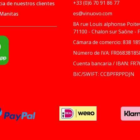
+33 (0)6 70 91 86 77
ia de nuestros clientes
es@vinuovo.com
 Manitas
8A rue Louis alphonse Poite
71100 - Chalon sur Saône - 
Cámara de comercio: 838 185
Número de IVA: FR06838185
Cuenta bancaria / IBAN: FR7
BIC/SWIFT: CCBPFRPPDJN