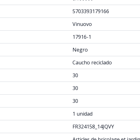
5703393179166
Vinuovo
17916-1
Negro
Caucho reciclado
30
30
30
1 unidad
FR324158_14JQVY
Articles de bricolage et jard