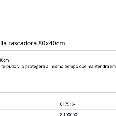
illa rascadora 80x40cm
x40cm
u felpudo y lo protegerá al mismo tiempo que mantendrá lim
817916-1
8.100000