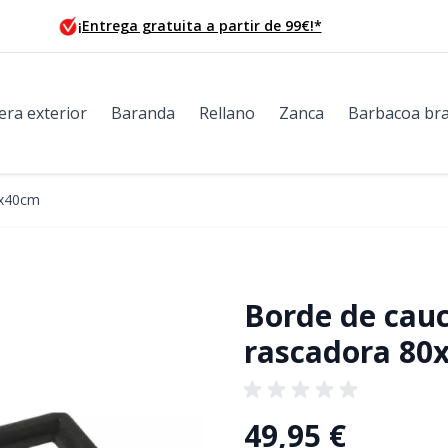
¡Entrega gratuita a partir de 99€!*
era exterior
Baranda
Rellano
Zanca
Barbacoa bra
0x40cm
Borde de cauc
rascadora 80
49,95 €