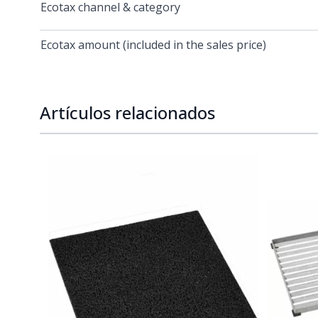
Ecotax channel & category
Ecotax amount (included in the sales price)
Artículos relacionados
Navigating through the elements of the carousel is p
Press to skip carousel