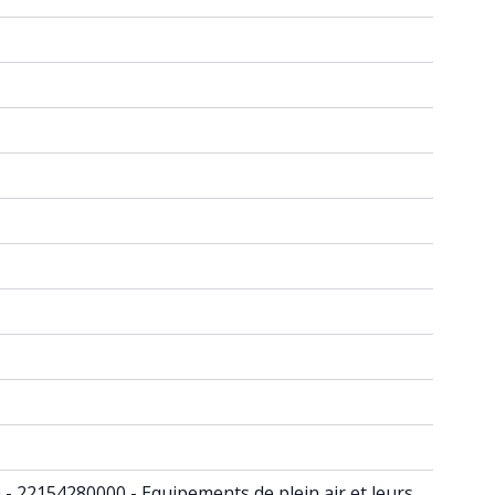
in - 22154280000 - Equipements de plein air et leurs