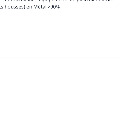
ets housses) en Métal >90%
raight to carousel navigation using the skip links.