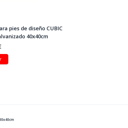
para pies de diseño CUBIC
alvanizado 40x40cm
€
r
a 80x40cm