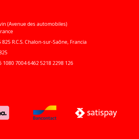
vin (Avenue des automobiles)
France
 825 R.C.S. Chalon-sur-Saône, Francia
825
6 1080 7004 6462 5218 2298 126