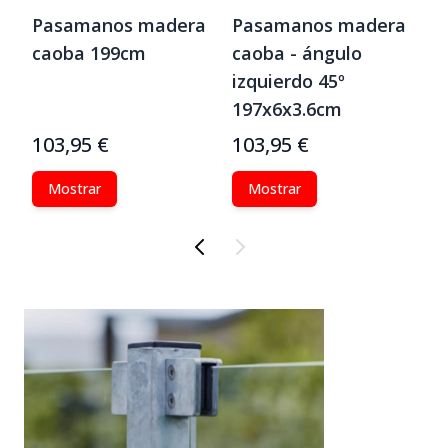
a
Pasamanos madera
Pasamanos madera
caoba 199cm
caoba - ángulo
izquierdo 45º
197x6x3.6cm
103,95 €
103,95 €
Mostrar
Mostrar