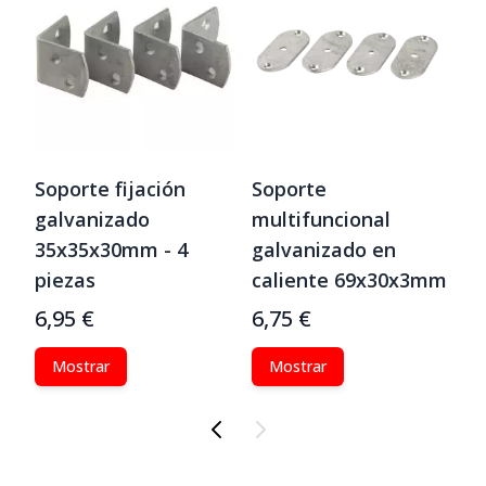
o
Soporte fijación
Soporte
do
galvanizado
multifuncional
)
35x35x30mm - 4
galvanizado en
piezas
caliente 69x30
6,95 €
6,75 €
o est&#225;
Mostrar
Mostrar
disponible