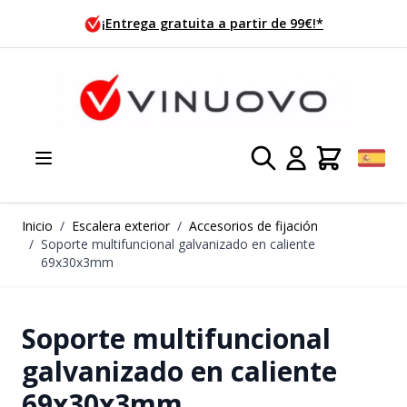
Ir al contenido
tuita a partir de 99€!*
¡Pedido h
Inicio
/
Escalera exterior
/
Accesorios de fijación
/
Soporte multifuncional galvanizado en caliente
69x30x3mm
Soporte multifuncional
galvanizado en caliente
69x30x3mm