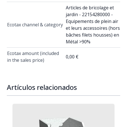
Articles de bricolage et
jardin - 22154280000 -
Equipements de plein air
Ecotax channel & category
et leurs accessoires (hors
bâches filets housses) en
Métal >90%
Ecotax amount (included
0,00 €
in the sales price)
Artículos relacionados
Navigating through the elements of the carousel is possib
Press to skip carousel
Press to go to carousel navigation