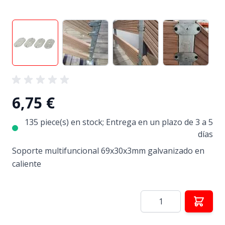
View larger image
View larger image
View larger image
View larg
6,75 €
135 piece(s) en stock; Entrega en un plazo de 3 a 5
días
Soporte multifuncional 69x30x3mm galvanizado en
caliente
Cantidad