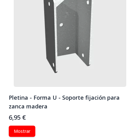
Pletina - Forma U - Soporte fijación para
S
zanca madera
4
6,95 €
6
Mostrar