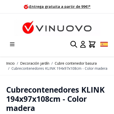
Ir al contenido
¡Pedido hoy, enviado mañana!
Inicio
/
Decoración jardín
/
Cubre contenedor basura
/
Cubrecontenedores KLINK 194x97x108cm - Color madera
Cubrecontenedores KLINK
194x97x108cm - Color
madera