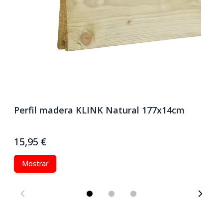
Perfil madera KLINK Natural 177x14cm
P
1
15,95 €
22
Mostrar