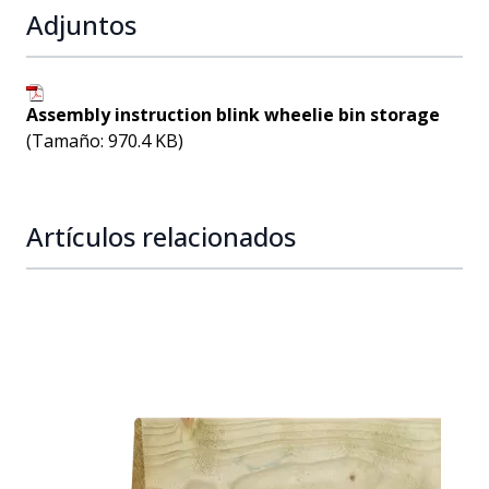
Adjuntos
Assembly instruction blink wheelie bin storage
(Tamaño: 970.4 KB)
Artículos relacionados
Navigating through the elements of the carousel is possib
Press to skip carousel
Press to go to carousel navigation