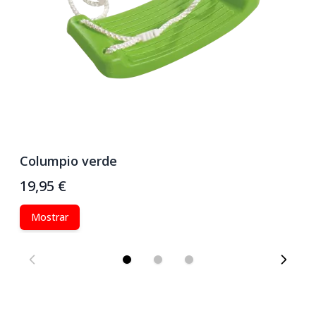
Columpio verde
P
19,95 €
2
Mostrar