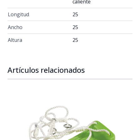
caliente
Longitud
25
Ancho
25
Altura
25
Artículos relacionados
Navigating through the elements of the carousel is possib
Press to skip carousel
Press to go to carousel navigation