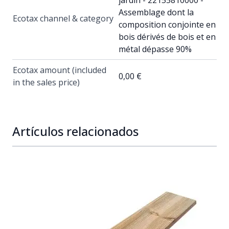
Assemblage dont la
Ecotax channel & category
composition conjointe en
bois dérivés de bois et en
métal dépasse 90%
Ecotax amount (included
0,00 €
in the sales price)
Artículos relacionados
Navigating through the elements of the carousel is possib
Press to skip carousel
Press to go to carousel navigation