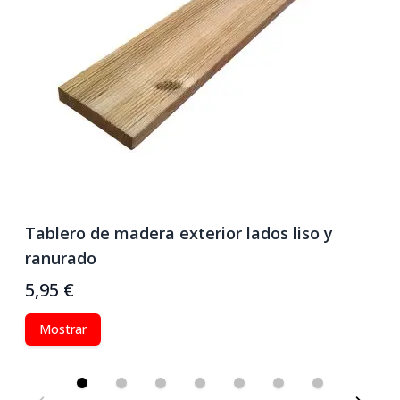
Tablero de madera exterior lados liso y
Z
ranurado
a
5,95 €
7
Mostrar