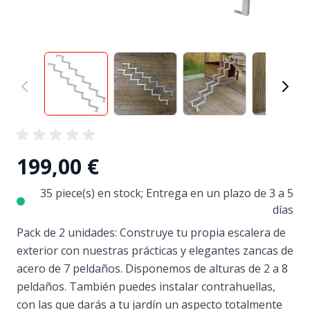
View larger image
View larger image
View larger image
View
199,00 €
35 piece(s) en stock; Entrega en un plazo de 3 a 5
días
Pack de 2 unidades: Construye tu propia escalera de
exterior con nuestras prácticas y elegantes zancas de
acero de 7 peldaños. Disponemos de alturas de 2 a 8
peldaños. También puedes instalar contrahuellas,
con las que darás a tu jardín un aspecto totalmente