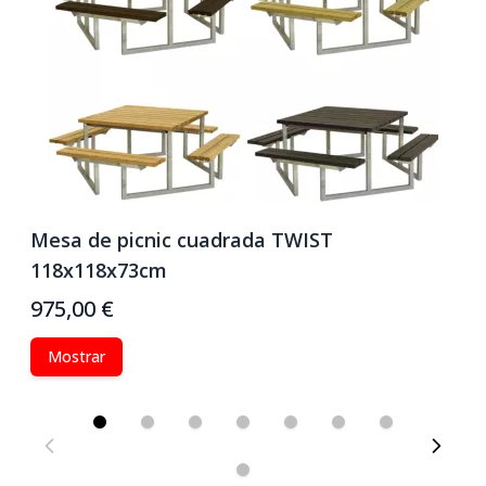
Mesa de picnic cuadrada TWIST
M
118x118x73cm
1
975,00 €
6
Mostrar