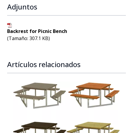
Adjuntos
Backrest for Picnic Bench
(Tamaño: 307.1 KB)
Artículos relacionados
Navigating through the elements of the carousel is possib
Press to skip carousel
Press to go to carousel navigation