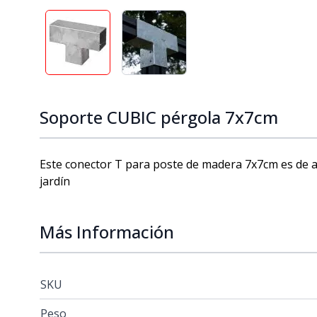
View larger image
View larger image
Soporte CUBIC pérgola 7x7cm
Este conector T para poste de madera 7x7cm es de ac
jardín
Más Información
SKU
Peso