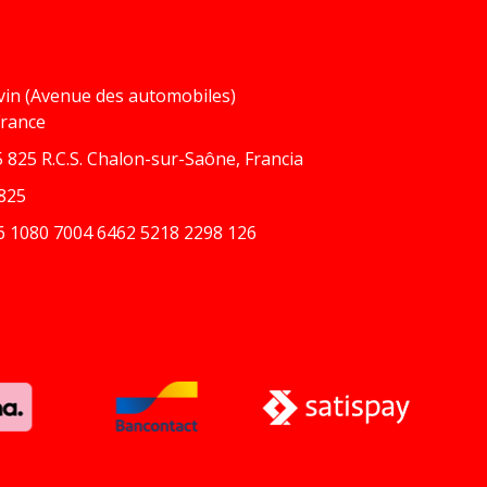
vin (Avenue des automobiles)
France
 825 R.C.S. Chalon-sur-Saône, Francia
825
6 1080 7004 6462 5218 2298 126