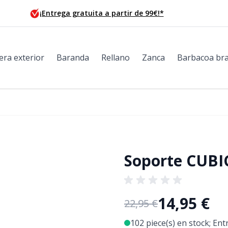
¡Entrega gratuita a partir de 99€!*
era exterior
Baranda
Rellano
Zanca
Barbacoa bra
Soporte CUBI
14,95 €
22,95 €
102 piece(s) en stock; Ent