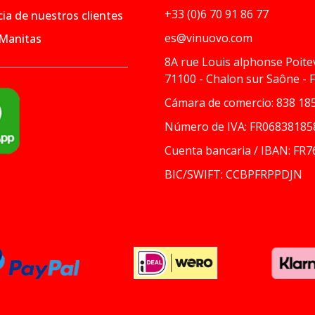
+33 (0)6 70 91 86 77
ia de nuestros clientes
es@vinuovo.com
 Manitas
8A rue Louis alphonse Poite
71100 - Chalon sur Saône - 
Cámara de comercio: 838 185
Número de IVA: FR06838185
Cuenta bancaria / IBAN: FR7
BIC/SWIFT: CCBPFRPPDJN