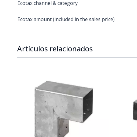
Ecotax channel & category
Ecotax amount (included in the sales price)
Artículos relacionados
Navigating through the elements of the carousel is p
Press to skip carousel
Press to go to carousel navigation