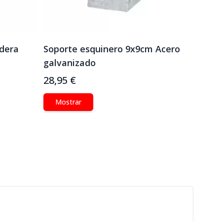
dera
Soporte esquinero 9x9cm Acero
Sopor
galvanizado
CUBI
28,95 €
27,95
Mostrar
Mos