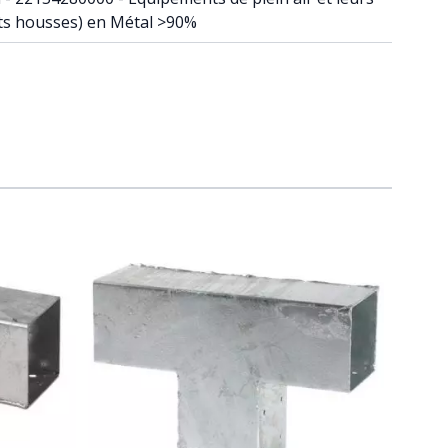
ets housses) en Métal >90%
raight to carousel navigation using the skip links.