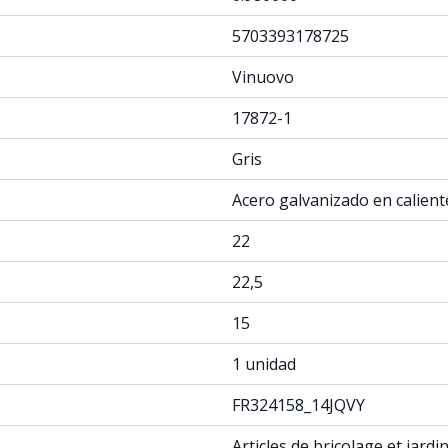
5703393178725
Vinuovo
17872-1
Gris
Acero galvanizado en calient
22
22,5
15
1 unidad
FR324158_14JQVY
Articles de bricolage et jard