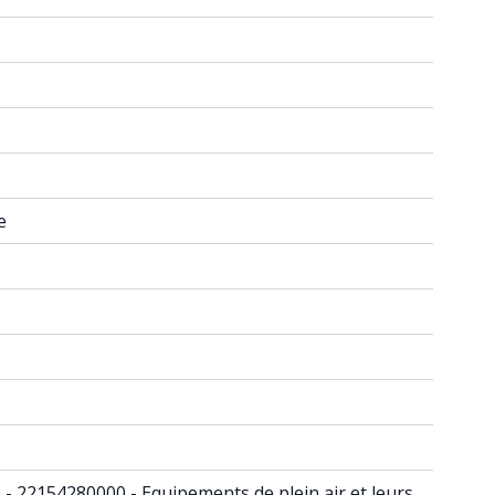
e
in - 22154280000 - Equipements de plein air et leurs