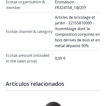
Ecotax organisation &
Ecomaison -
member
FR324158_14JQVY
Articles de bricolage et
jardin - 22155810000 -
Assemblage dont la
Ecotax channel & category
composition conjointe en
bois dérivés de bois et en
métal dépasse 90%
Ecotax amount (included
0,09 €
in the sales price)
Artículos relacionados
Navigating through the elements of the carousel is possib
Press to skip carousel
Press to go to carousel navigation