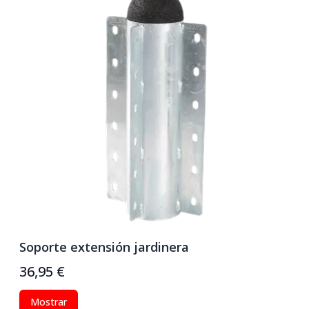
Soporte extensión jardinera
T
36,95 €
1
Mostrar