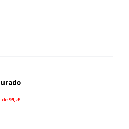
nurado
 de 99,-€