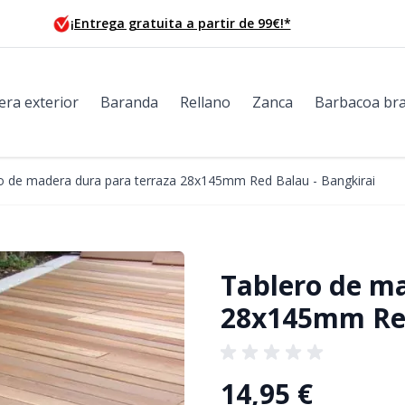
¡Entrega gratuita a partir de 99€!*
era exterior
Baranda
Rellano
Zanca
Barbacoa bra
o de madera dura para terraza 28x145mm Red Balau - Bangkirai
Tablero de ma
28x145mm Red
14,95 €