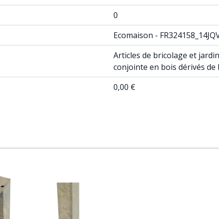
0
Ecomaison - FR324158_14JQ
Articles de bricolage et jar
conjointe en bois dérivés de
0,00 €
ossible using the tab key. You can skip the carousel or go st