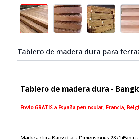
View larger image
View larger image
View larger ima
V
Tablero de madera dura para terr
Tablero de madera dura - Bangki
Envio GRATIS a España peninsular, Francia, Bélg
Madera dura Bangkirai - Dimensiones 28x145mm - AS