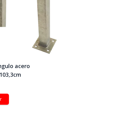
ngulo acero
x103,3cm
r