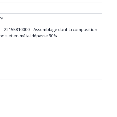
VY
din - 22155810000 - Assemblage dont la composition
 bois et en métal dépasse 90%
raight to carousel navigation using the skip links.