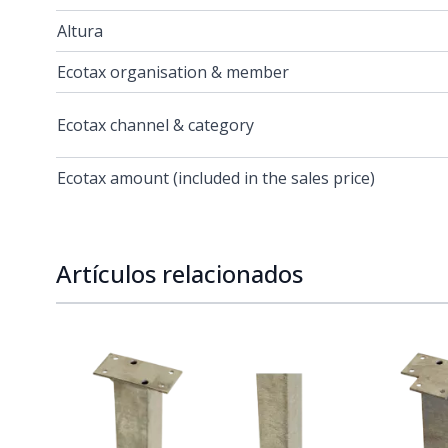
Altura
Ecotax organisation & member
Ecotax channel & category
Ecotax amount (included in the sales price)
Artículos relacionados
Navigating through the elements of the carousel is p
Press to skip carousel