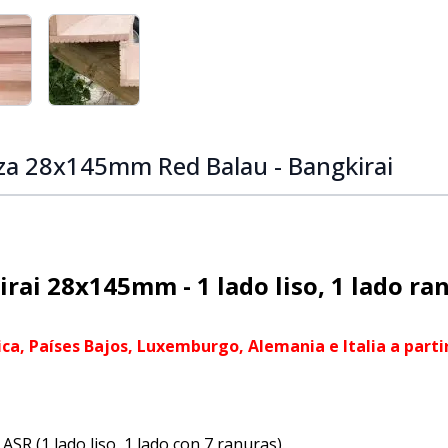
ge
iew larger image
View larger image
aza 28x145mm Red Balau - Bangkirai
rai 28x145mm - 1 lado liso, 1 lado ra
ica, Países Bajos, Luxemburgo, Alemania e Italia a partir
R (1 lado liso, 1 lado con 7 ranuras).