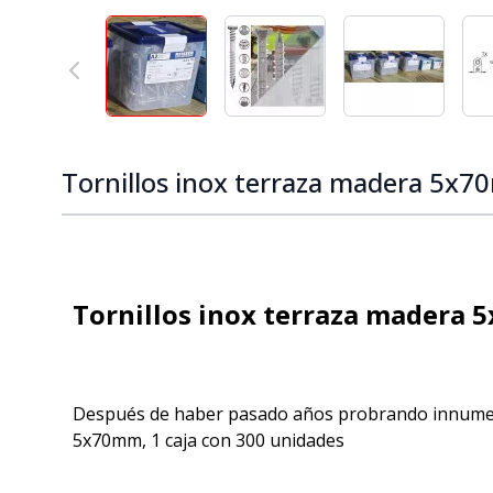
View larger image
View larger image
View larger
Tornillos inox terraza madera 5x70
Tornillos inox terraza madera 
Después de haber pasado años probrando innumerab
5x70mm, 1 caja con 300 unidades