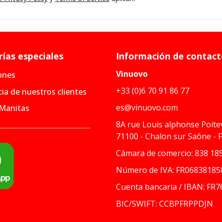
ías especiales
Información de contac
Vinuovo
ones
+33 (0)6 70 91 86 77
ia de nuestros clientes
es@vinuovo.com
 Manitas
8A rue Louis alphonse Poite
71100 - Chalon sur Saône - 
Cámara de comercio: 838 185
Número de IVA: FR06838185
Cuenta bancaria / IBAN: FR7
BIC/SWIFT: CCBPFRPPDJN