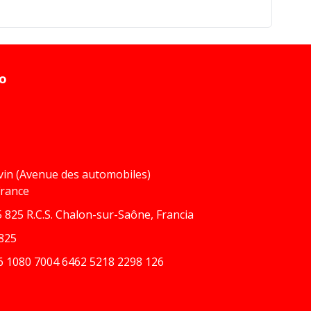
to
vin (Avenue des automobiles)
France
 825 R.C.S. Chalon-sur-Saône, Francia
825
6 1080 7004 6462 5218 2298 126