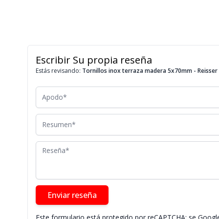
Escribir Su propia reseña
Estás revisando:
Tornillos inox terraza madera 5x70mm - Reisser 
Apodo
Resumen
Reseña
Enviar reseña
Este formulario está protegido por reCAPTCHA; se
Google