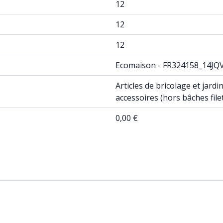
12
12
12
Ecomaison - FR324158_14JQ
Articles de bricolage et jard
accessoires (hors bâches fil
0,00 €
ossible using the tab key. You can skip the carousel or go st