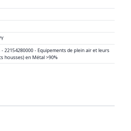
VY
in - 22154280000 - Equipements de plein air et leurs
ets housses) en Métal >90%
raight to carousel navigation using the skip links.