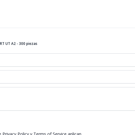
RT UT A2 - 300 piezas
 Privacy Policy
y
Terms of Service
aplican.