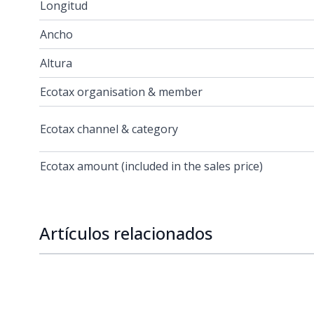
Longitud
Ancho
Altura
Ecotax organisation & member
Ecotax channel & category
Ecotax amount (included in the sales price)
Artículos relacionados
Navigating through the elements of the carousel is p
Press to skip carousel