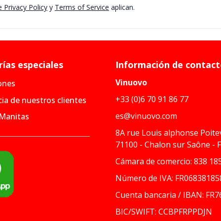
 Privacy Policy
y
Terms of Service
aplican.
ías especiales
Información de contac
Vinuovo
ones
+33 (0)6 70 91 86 77
ia de nuestros clientes
es@vinuovo.com
 Manitas
8A rue Louis alphonse Poite
71100 - Chalon sur Saône - 
Cámara de comercio: 838 185
Número de IVA: FR06838185
Cuenta bancaria / IBAN: FR7
BIC/SWIFT: CCBPFRPPDJN