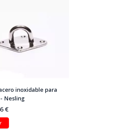
acero inoxidable para
- Nesling
46 €
r