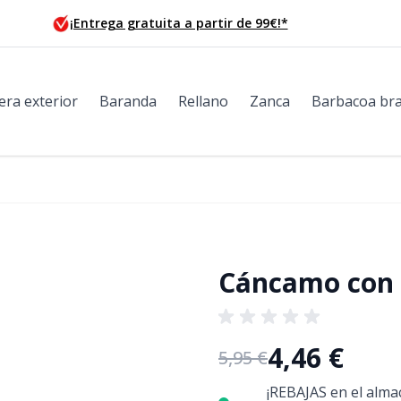
¡Entrega gratuita a partir de 99€!*
era exterior
Baranda
Rellano
Zanca
Barbacoa bra
Cáncamo con 
4,46 €
5,95 €
¡REBAJAS en el almac