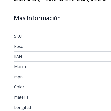
Read our blog: " How to mount a nesling shade sail?
Más Información
SKU
Peso
EAN
Marca
mpn
Color
material
Longitud