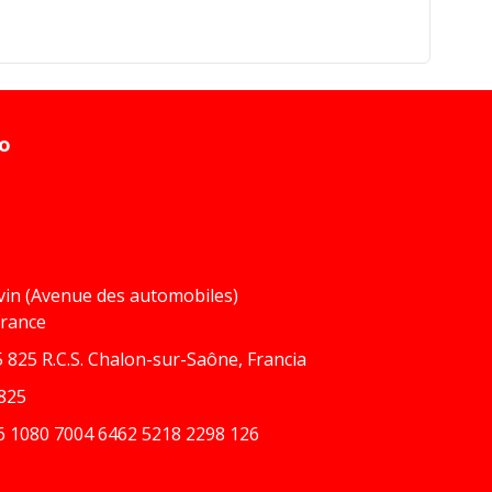
to
vin (Avenue des automobiles)
France
 825 R.C.S. Chalon-sur-Saône, Francia
825
6 1080 7004 6462 5218 2298 126