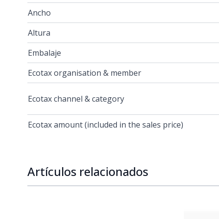
Ancho
Altura
Embalaje
Ecotax organisation & member
Ecotax channel & category
Ecotax amount (included in the sales price)
Artículos relacionados
Navigating through the elements of the carousel is p
Press to skip carousel