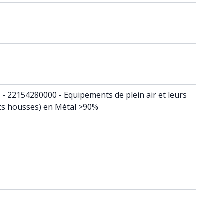
in - 22154280000 - Equipements de plein air et leurs
ets housses) en Métal >90%
raight to carousel navigation using the skip links.