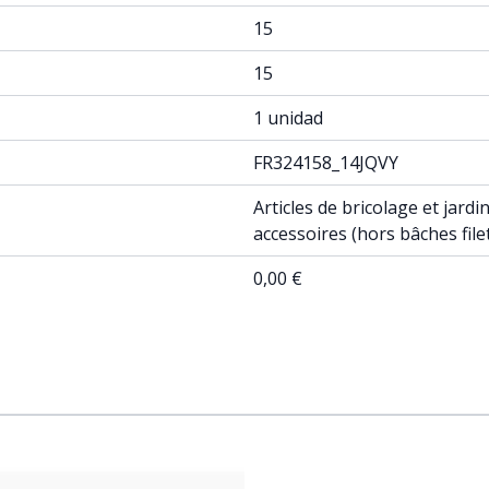
15
15
1 unidad
FR324158_14JQVY
Articles de bricolage et jard
accessoires (hors bâches fil
0,00 €
ossible using the tab key. You can skip the carousel or go st