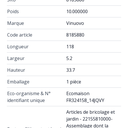
Poids
10.000000
Marque
Vinuovo
Code article
8185880
Longueur
118
Largeur
5.2
Hauteur
33.7
Emballage
1 pièce
Eco-organisme & N°
Ecomaison
identifiant unique
FR324158_14JQVY
Articles de bricolage et
jardin - 22155810000-
Assemblage dont la