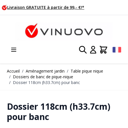
Allez au contenu
Commande ce jour, expédition demain!
Accueil
/
Aménagement jardin
/
Table pique nique
/
Dossiers de banc de pique-nique
/
Dossier 118cm (h33.7cm) pour banc
Dossier 118cm (h33.7cm)
pour banc