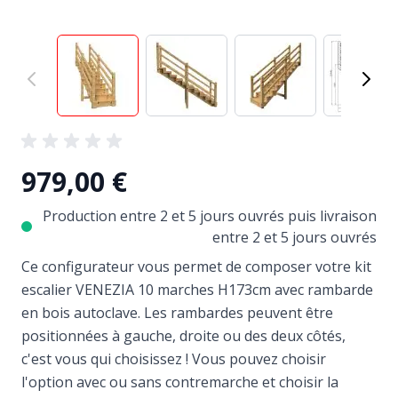
View larger image
View larger image
View larger image
View
979,00 €
Production entre 2 et 5 jours ouvrés puis livraison
entre 2 et 5 jours ouvrés
Ce configurateur vous permet de composer votre kit
escalier VENEZIA 10 marches H173cm avec rambarde
en bois autoclave. Les rambardes peuvent être
positionnées à gauche, droite ou des deux côtés,
c'est vous qui choisissez ! Vous pouvez choisir
l'option avec ou sans contremarche et choisir la