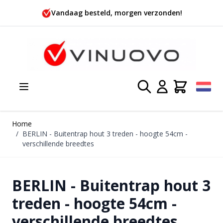
Ga naar de inhoud
Vandaag besteld, morgen verzonden!
Home
/
BERLIN - Buitentrap hout 3 treden - hoogte 54cm -
verschillende breedtes
BERLIN - Buitentrap hout 3
treden - hoogte 54cm -
verschillende breedtes