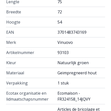
Lengte
75
Breedte
72
Hoogte
54
EAN
3701483743169
Merk
Vinuovo
Artikelnummer
93103
Kleur
Natuurlijk groen
Materiaal
Geïmpregneerd hout
Verpakking
1 stuk
Ecotax organisatie en
Ecomaison -
lidmaatschapsnummer
FR324158_14JQVY
Articles de bricolage et