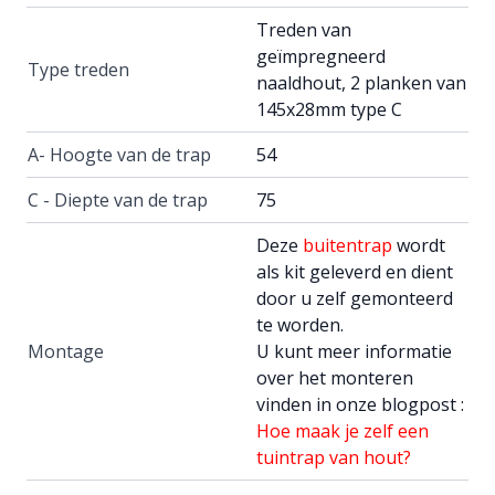
Treden van
geïmpregneerd
Type treden
naaldhout, 2 planken van
145x28mm type C
A- Hoogte van de trap
54
C - Diepte van de trap
75
Deze
buitentrap
wordt
als kit geleverd en dient
door u zelf gemonteerd
te worden.
Montage
U kunt meer informatie
over het monteren
vinden in onze blogpost :
Hoe maak je zelf een
tuintrap van hout?