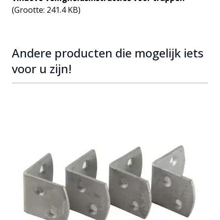
(Grootte: 241.4 KB)
Andere producten die mogelijk iets
voor u zijn!
Navigating through the elements of the carousel is possib
Press to skip carousel
Press to go to carousel navigation