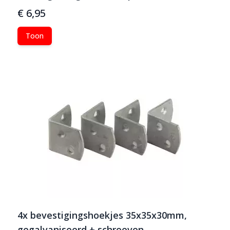
€ 6,95
Toon
4x bevestigingshoekjes 35x35x30mm,
gegalvaniseerd + schroeven