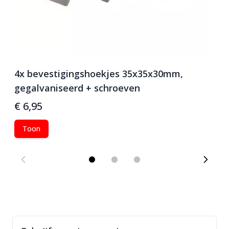
4x bevestigingshoekjes 35x35x30mm,
M
gegalvaniseerd + schroeven
€ 6,95
€
Toon