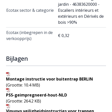
jardin - 46383620000 -
Ecotax sector & categorie
Escaliers intérieurs et
extérieurs en Dérivés de
bois >90%
Ecotax (inbegrepen in de
€ 0,32
verkoopprijs)
Bijlagen
Montage instructie voor buitentrap BERLIN
(Grootte: 10.4 MB)
PSS-geimpregneerd-hout-NLD
(Grootte: 264.2 KB)
Vinuovo veiligheidsinstructies voor trappen