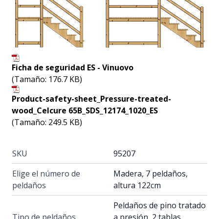
Ficha de seguridad ES - Vinuovo
(Tamaño: 176.7 KB)
Product-safety-sheet_Pressure-treated-
wood_Celcure 65B_SDS_12174_1020_ES
(Tamaño: 249.5 KB)
SKU
95207
Elige el número de
Madera, 7 peldaños,
peldaños
altura 122cm
Peldaños de pino tratado
Tipo de peldaños
a presión, 2 tablas