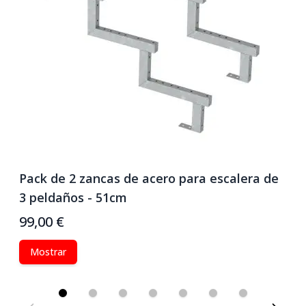
Pack de 2 zancas de acero para escalera de
P
3 peldaños - 51cm
7
99,00 €
1
Mostrar