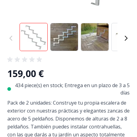
View larger image
View larger image
View larger image
View
159,00 €
434 piece(s) en stock; Entrega en un plazo de 3 a 5
días
Pack de 2 unidades: Construye tu propia escalera de
exterior con nuestras prácticas y elegantes zancas de
acero de 5 peldaños. Disponemos de alturas de 2 a 8
peldaños. También puedes instalar contrahuellas,
con las que darás a tu jardín un aspecto totalmente