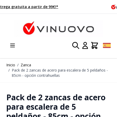
Ir al contenido
¡Pedido hoy, enviado mañana!
Inicio
/
Zanca
/
Pack de 2 zancas de acero para escalera de 5 peldaños -
85cm - opción contrahuellas
Pack de 2 zancas de acero
para escalera de 5
peldaños - 85cm - opción