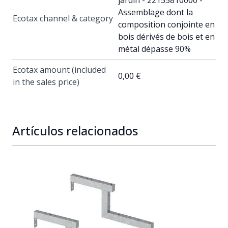
Assemblage dont la
Ecotax channel & category
composition conjointe en
bois dérivés de bois et en
métal dépasse 90%
Ecotax amount (included
0,00 €
in the sales price)
Artículos relacionados
Navigating through the elements of the carousel is possib
Press to skip carousel
Press to go to carousel navigation