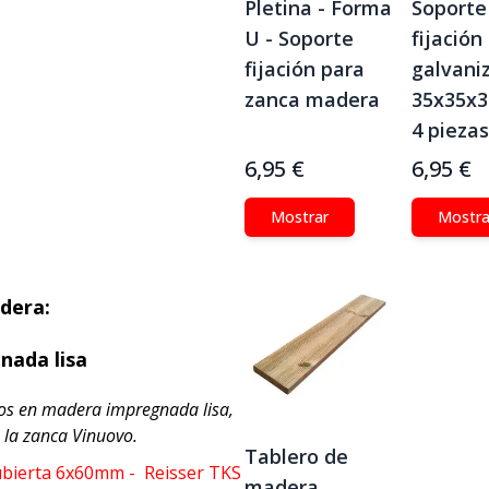
Pletina - Forma
Soporte
U - Soporte
fijación
fijación para
galvani
zanca madera
35x35x
4 piezas
6,95 €
6,95 €
Mostrar
Mostra
adera:
nada lisa
ños en madera impregnada lisa,
 la zanca Vinuovo.
Tablero de
cubierta 6x60mm - Reisser TKS
madera