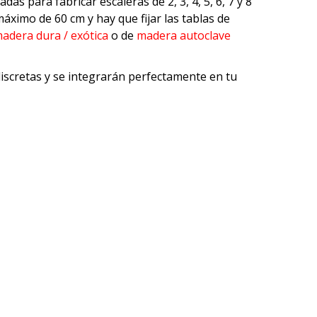
s para fabricar escaleras de 2, 3, 4, 5, 6, 7 y 8
áximo de 60 cm y hay que fijar las tablas de
adera dura / exótica
o de
madera autoclave
discretas y se integrarán perfectamente en tu