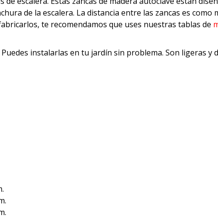
 de escalera. Estas zancas de madera autoclave están diseñada
hura de la escalera. La distancia entre las zancas es como m
 fabricarlos, te recomendamos que uses nuestras tablas de
m
Puedes instalarlas en tu jardín sin problema. Son ligeras y 
m.
m.
m.