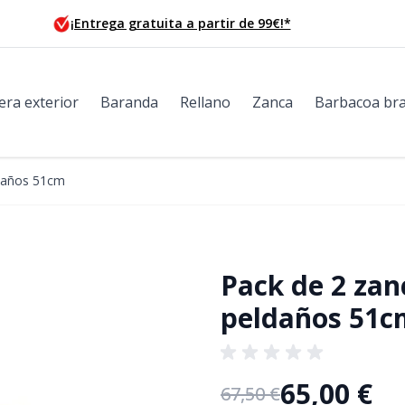
¡Entrega gratuita a partir de 99€!*
era exterior
Baranda
Rellano
Zanca
Barbacoa bra
ldaños 51cm
Pack de 2 zan
peldaños 51c
65,00 €
67,50 €