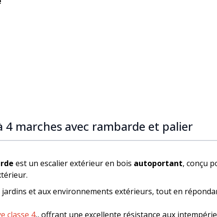
e
à 4 marches avec rambarde et palier
arde
est un escalier extérieur en bois
autoportant
, conçu p
térieur.
jardins et aux environnements extérieurs, tout en répondan
ve classe 4
,, offrant une excellente résistance aux intempéri