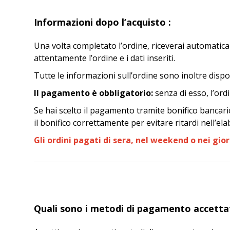
Informazioni dopo l’acquisto :
Una volta completato l’ordine, riceverai automaticam
attentamente l’ordine e i dati inseriti.
Tutte le informazioni sull’ordine sono inoltre dispo
Il pagamento è obbligatorio:
senza di esso, l’or
Se hai scelto il pagamento tramite bonifico bancario,
il bonifico correttamente per evitare ritardi nell’el
Gli ordini pagati di sera, nel weekend o nei gior
Quali sono i metodi di pagamento accetta