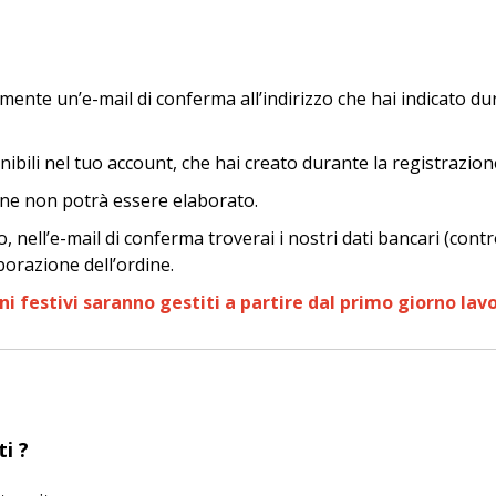
ente un’e-mail di conferma all’indirizzo che hai indicato dur
nibili nel tuo account, che hai creato durante la registrazion
dine non potrà essere elaborato.
 nell’e-mail di conferma troverai i nostri dati bancari (contro
aborazione dell’ordine.
ni festivi saranno gestiti a partire dal primo giorno lavo
ti ?