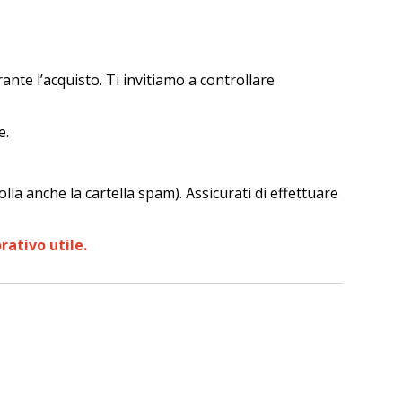
ante l’acquisto. Ti invitiamo a controllare
e.
lla anche la cartella spam). Assicurati di effettuare
rativo utile.