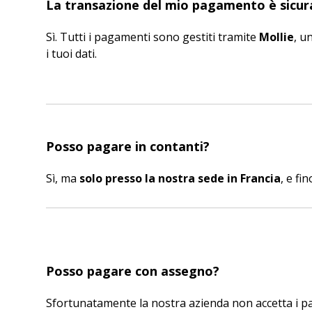
La transazione del mio pagamento è sicu
Sì. Tutti i pagamenti sono gestiti tramite
Mollie
, u
i tuoi dati.
Posso pagare in contanti?
Sì, ma
solo presso la nostra sede in Francia
, e fi
Posso pagare con assegno?
Sfortunatamente la nostra azienda non accetta i 