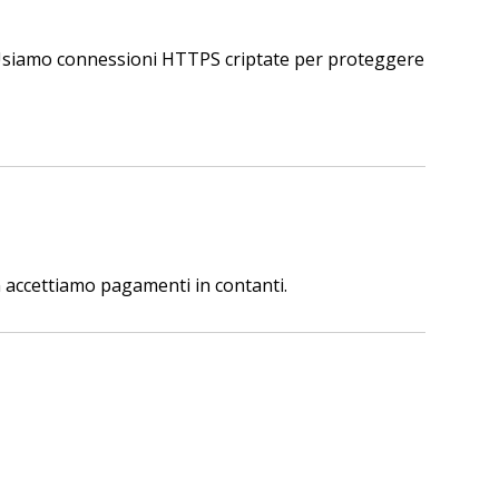
e. Usiamo connessioni HTTPS criptate per proteggere
non accettiamo pagamenti in contanti.