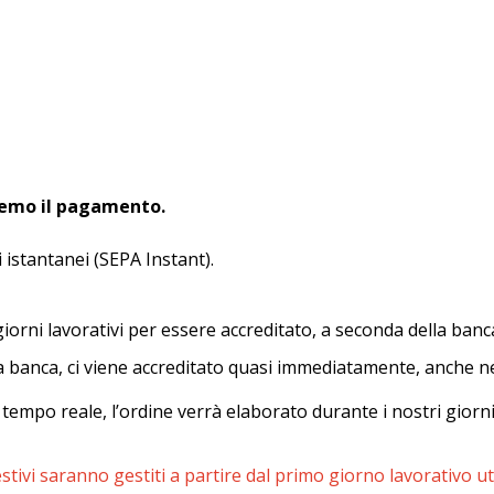
eremo il pagamento.
 istantanei (SEPA Instant).
iorni lavorativi per essere accreditato, a seconda della banc
tua banca, ci viene accreditato quasi immediatamente, anche n
empo reale, l’ordine verrà elaborato durante i nostri giorni e
estivi saranno gestiti a partire dal primo giorno lavorativo uti