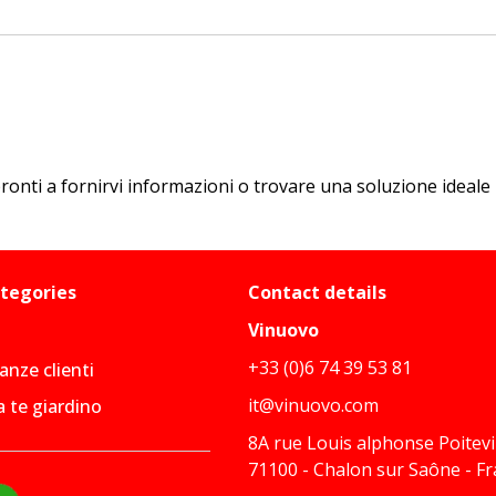
ronti a fornirvi informazioni o trovare una soluzione ideale 
ategories
Contact details
Vinuovo
+33 (0)6 74 39 53 81
nze clienti
it@vinuovo.com
a te giardino
8A rue Louis alphonse Poitev
71100 - Chalon sur Saône - F