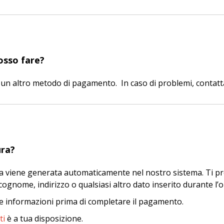
osso fare?
con un altro metodo di pagamento. In caso di problemi, contatt
ura?
tura viene generata automaticamente nel nostro sistema. Ti 
ognome, indirizzo o qualsiasi altro dato inserito durante l’o
 le informazioni prima di completare il pagamento.
ti
è a tua disposizione.