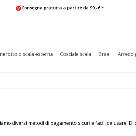
Consegna gratuita a partire da 99,-€!*
nerottolo scala esterna
Cosciale scala
Braai
Arredo 
iamo diversi metodi di pagamento sicuri e facili da usare. Di s