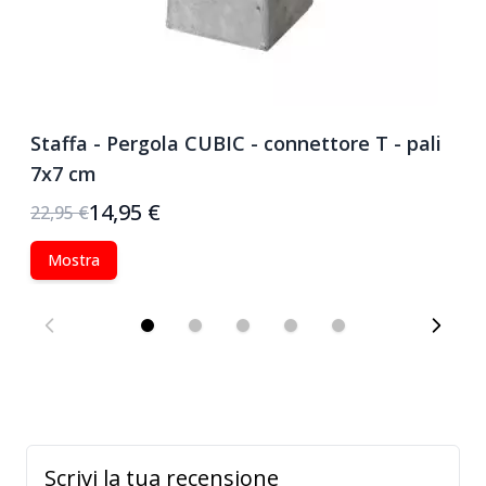
Staffa - Pergola CUBIC - connettore T - pali
S
7x7 cm
C
14,95 €
22,95 €
24
Mostra
Scrivi la tua recensione