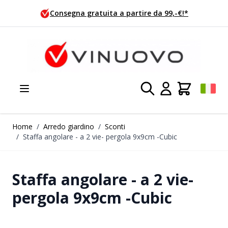
Salta al contenuto
Ordini oggi, spedizione domani!
Home
/
Arredo giardino
/
Sconti
/
Staffa angolare - a 2 vie- pergola 9x9cm -Cubic
Staffa angolare - a 2 vie-
pergola 9x9cm -Cubic