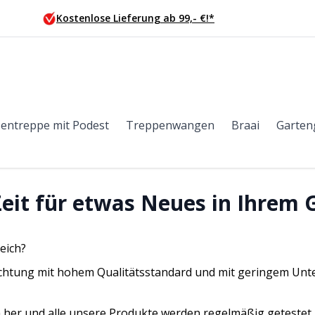
Kostenlose Lieferung ab 99,- €!*
entreppe mit Podest
Treppenwangen
Braai
Garten
eit für etwas Neues in Ihrem 
eich?
richtung mit hohem Qualitätsstandard und mit geringem Unte
ich her und alle unsere Produkte werden regelmäßig getestet.