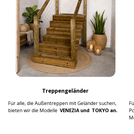
Treppengeländer
Für alle, die Außentreppen mit Geländer suchen,
Fü
bieten wir die Modelle
VENEZIA
und
TOKYO
an.
Po
M