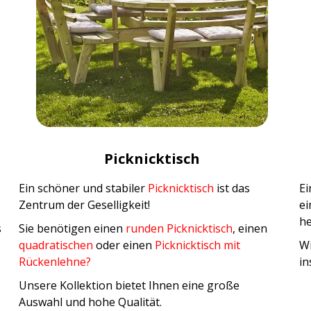
Picknicktisch
Ein schöner und stabiler
Picknicktisch
ist das
E
Zentrum der Geselligkeit!
ei
he
s
Sie benötigen einen
runden Picknicktisch
, einen
quadratischen
oder eine
n
Picknicktisch mit
Wi
Rückenlehne?
in
Unsere Kollektion bietet Ihnen eine große
Auswahl und hohe Qualität.