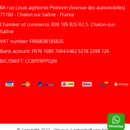
8A rue Louis alphonse Poitevin (Avenue des automobiles)
71100 - Chalon sur Saône - France
Chamber of commerce: 838 185 825 R.C.S. Chalon-sur-
Saône
VAT number: FR06838185825
Bank account: FR76 1080 7004 6462 5218 2298 126
BIC/SWIFT: CCBPFRPPDJN
© Copyright 2022 - Vinuovo
| entwickelt von
Amitix