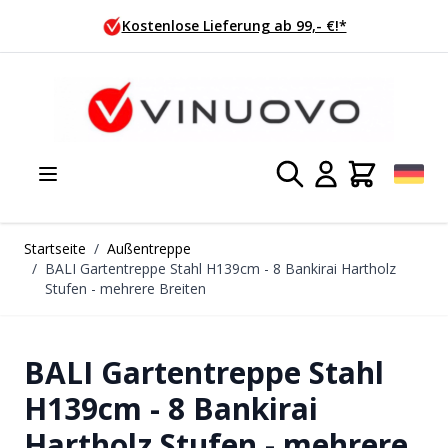
Zum Inhalt springen
Heute bestellt, Morgen versendet
Startseite
/
Außentreppe
/
BALI Gartentreppe Stahl H139cm - 8 Bankirai Hartholz
Stufen - mehrere Breiten
BALI Gartentreppe Stahl
H139cm - 8 Bankirai
Hartholz Stufen - mehrere