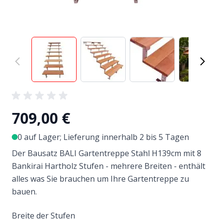
View larger image
View larger image
View larger image
View
709,00 €
0 auf Lager; Lieferung innerhalb 2 bis 5 Tagen
Der Bausatz BALI Gartentreppe Stahl H139cm mit 8
Bankirai Hartholz Stufen - mehrere Breiten - enthält
alles was Sie brauchen um Ihre Gartentreppe zu
bauen.
Breite der Stufen