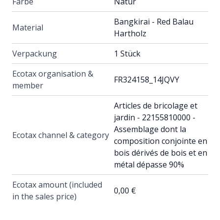
Farbe
Natur
Bangkirai - Red Balau
Material
Hartholz
Verpackung
1 Stück
Ecotax organisation &
FR324158_14JQVY
member
Articles de bricolage et
jardin - 22155810000 -
Assemblage dont la
Ecotax channel & category
composition conjointe en
bois dérivés de bois et en
métal dépasse 90%
Ecotax amount (included
0,00 €
in the sales price)