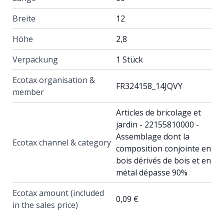
Breite
12
Höhe
2,8
Verpackung
1 Stück
Ecotax organisation &
FR324158_14JQVY
member
Articles de bricolage et
jardin - 22155810000 -
Assemblage dont la
Ecotax channel & category
composition conjointe en
bois dérivés de bois et en
métal dépasse 90%
Ecotax amount (included
0,09 €
in the sales price)