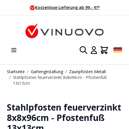
Zum Inhalt springen
ostenlose Lieferung ab 99,- €!*
He
Startseite
/
Gartengestaltung
/
Zaunpfosten Metall
/
Stahlpfosten feuerverzinkt 8x8x96cm - Pfostenfuß
13x13cm
Stahlpfosten feuerverzinkt
8x8x96cm - Pfostenfuß
13x13cm