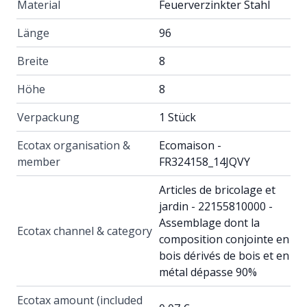
Material
Feuerverzinkter Stahl
Länge
96
Breite
8
Höhe
8
Verpackung
1 Stück
Ecotax organisation &
Ecomaison -
member
FR324158_14JQVY
Articles de bricolage et
jardin - 22155810000 -
Assemblage dont la
Ecotax channel & category
composition conjointe en
bois dérivés de bois et en
métal dépasse 90%
Ecotax amount (included