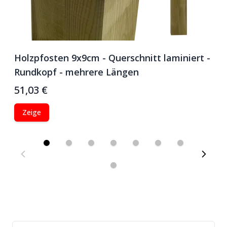
Holzpfosten 9x9cm - Querschnitt laminiert -
S
Rundkopf - mehrere Längen
P
51,03 €
1
Zeige