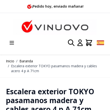
Ir al contenido
¡Pedido hoy, enviado mañana!
Inicio
/
Baranda
/
Escalera exterior TOKYO pasamanos madera y cables
acero 4 p A 71cm
Escalera exterior TOKYO
pasamanos madera y
cables acero 4 p A 71cm