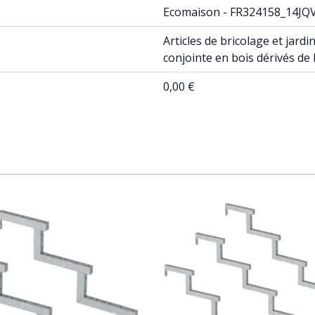
Ecomaison - FR324158_14JQ
Articles de bricolage et jar
conjointe en bois dérivés de
0,00 €
ossible using the tab key. You can skip the carousel or go st