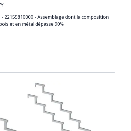
VY
din - 22155810000 - Assemblage dont la composition
 bois et en métal dépasse 90%
raight to carousel navigation using the skip links.