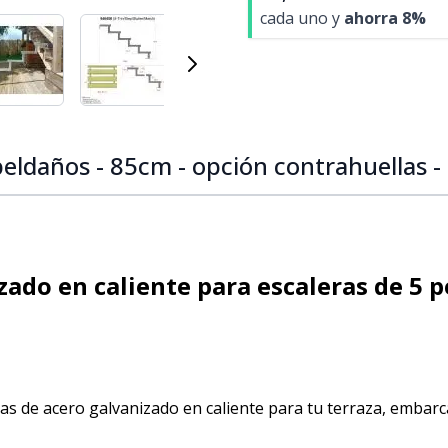
cada uno y
ahorra
8
%
 image
View larger image
View larger image
View larger image
View larger i
peldaños - 85cm - opción contrahuellas -
ado en caliente para escaleras de 5 p
as de acero galvanizado en caliente para tu terraza, embar