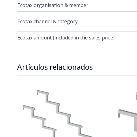
Ecotax organisation & member
Ecotax channel & category
Ecotax amount (included in the sales price)
Artículos relacionados
Navigating through the elements of the carousel is p
Press to skip carousel
Press to go to carousel navigation