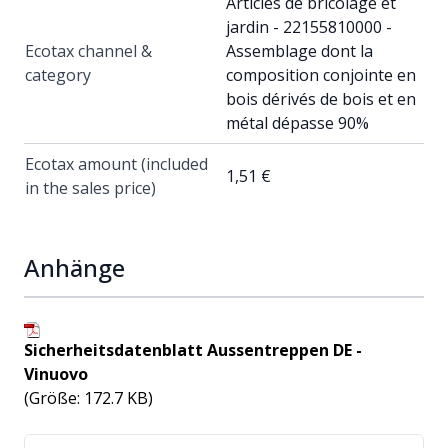
Articles de bricolage et
jardin - 22155810000 -
Ecotax channel &
Assemblage dont la
category
composition conjointe en
bois dérivés de bois et en
métal dépasse 90%
Ecotax amount (included
1,51 €
in the sales price)
Anhänge
Sicherheitsdatenblatt Aussentreppen DE -
Vinuovo
(Größe: 172.7 KB)