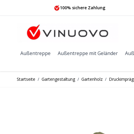
Zum Inhalt springen
100% sichere Zahlung
Außentreppe
Außentreppe mit Geländer
Auß
Startseite
/
Gartengestaltung
/
Gartenholz
/
Druckimprägn