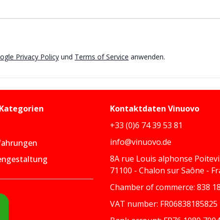
ogle Privacy Policy
und
Terms of Service
anwenden.
 Kategorien
Kontaktdaten
Vinuovo
+33 (0)6 74 39 53 81
info@vinuovo.de
fahrungen
8A rue Louis alphonse Poitev
engestaltung
71100 - Chalon sur Saône - F
Chamber of commerce: 838 18
VAT number: FR06838185825