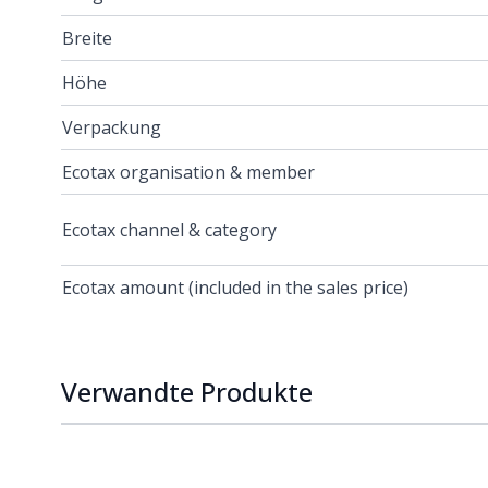
Breite
Höhe
Verpackung
Ecotax organisation & member
Ecotax channel & category
Ecotax amount (included in the sales price)
Verwandte Produkte
Navigating through the elements of the carousel is p
Press to skip carousel