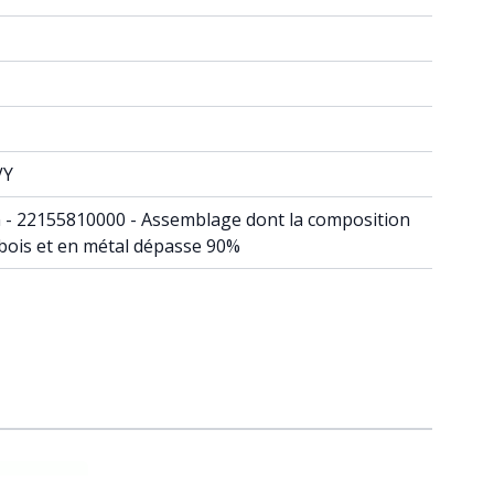
VY
din - 22155810000 - Assemblage dont la composition
 bois et en métal dépasse 90%
raight to carousel navigation using the skip links.