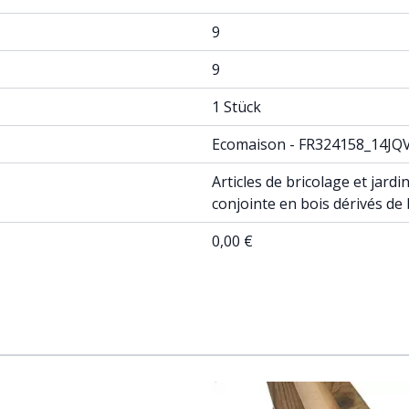
9
9
1 Stück
Ecomaison - FR324158_14JQ
Articles de bricolage et jar
conjointe en bois dérivés de
0,00 €
ossible using the tab key. You can skip the carousel or go st