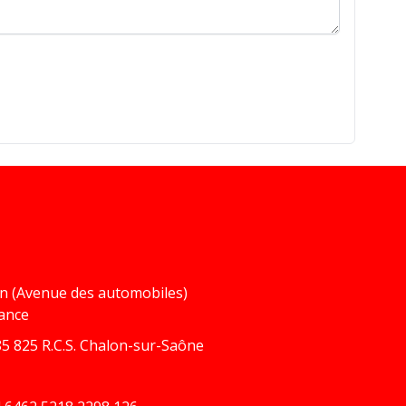
in (Avenue des automobiles)
rance
5 825 R.C.S. Chalon-sur-Saône