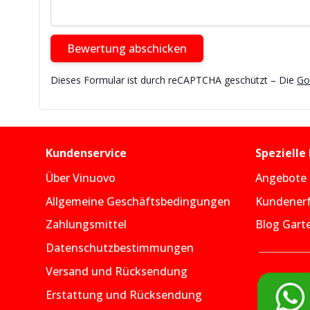
Bewertung abschicken
Dieses Formular ist durch reCAPTCHA geschützt – Die
Go
Kundenservice
Spezielle
Über Vinuovo
Angebote
Allgemeine Geschäftsbedingungen
Kundener
Zahlungsmittel
Blog Gart
Datenschutzbestimmungen
Versand und Rücksendung
Erstattung und Rücksendung