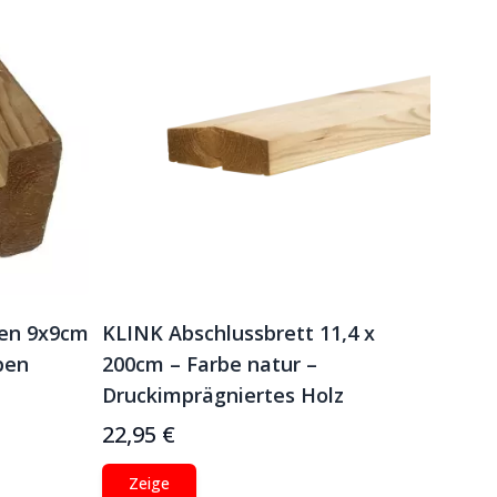
ten 9x9cm
KLINK Abschlussbrett 11,4 x
ben
200cm – Farbe natur –
Druckimprägniertes Holz
22,95 €
Zeige