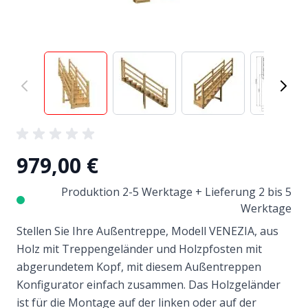
View larger image
View larger image
View larger image
View
979,00 €
Produktion 2-5 Werktage + Lieferung 2 bis 5
Werktage
Stellen Sie Ihre Außentreppe, Modell VENEZIA, aus
Holz mit Treppengeländer und Holzpfosten mit
abgerundetem Kopf, mit diesem Außentreppen
Konfigurator einfach zusammen. Das Holzgeländer
ist für die Montage auf der linken oder auf der